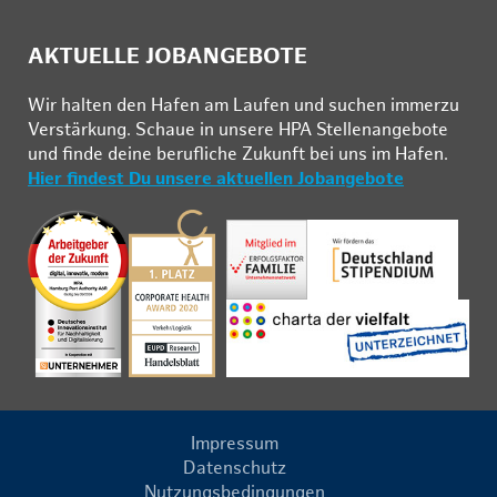
AKTUELLE JOBANGEBOTE
Wir hal­ten den Ha­fen am Lau­fen und su­chen im­mer­zu
Ver­stär­kung. Schau­e in un­se­re HPA Stel­len­an­ge­bo­te
und fin­de deine be­ruf­li­che Zu­kunft bei uns im Ha­fen.
Hier findest Du unsere aktuellen Jobangebote
Impressum
Datenschutz
Nutzungsbedingungen