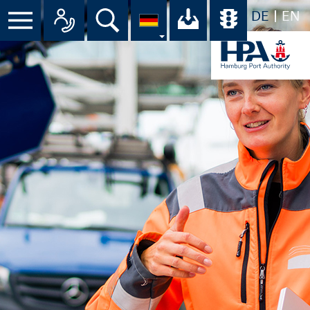
DE
EN
Suche
Ihr Download-C
Übersicht