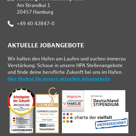
Am Strandkai 1
20457 Hamburg
Telefon:
+49 40 42847-0
AKTUELLE JOBANGEBOTE
Wir hal­ten den Ha­fen am Lau­fen und su­chen im­mer­zu
Ver­stär­kung. Schau­e in un­se­re HPA Stel­len­an­ge­bo­te
und fin­de deine be­ruf­li­che Zu­kunft bei uns im Ha­fen.
Hier findest Du unsere aktuellen Jobangebote