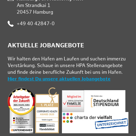
Am Strandkai 1
20457 Hamburg
:
+49 40 42847-0
AKTUELLE JOBANGEBOTE
Wir hal­ten den Ha­fen am Lau­fen und su­chen im­mer­zu
Ver­stär­kung. Schau­e in un­se­re HPA Stel­len­an­ge­bo­te
und fin­de deine be­ruf­li­che Zu­kunft bei uns im Ha­fen.
Hier findest Du unsere aktuellen Jobangebote