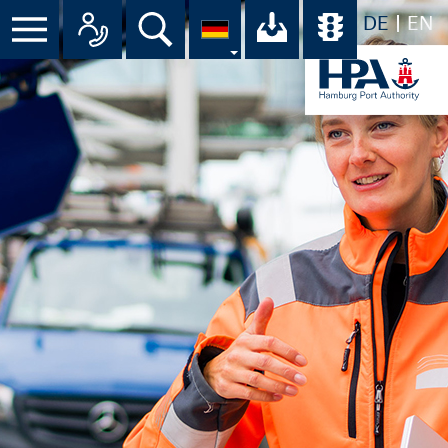
DE
EN
Menü
Alle Ansprechpartner im Überbli
Suche
Ihr Download-C
Übersicht