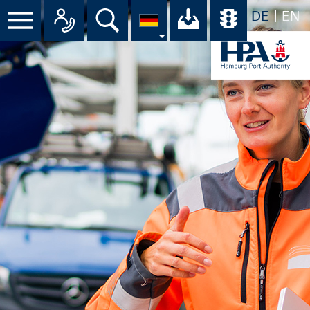
DE
EN
Suche
Ihr Download-C
Übersicht