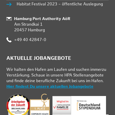
Habitat Festival 2023 – öffentliche Auslegung
Standort:
Hamburg Port Authority AöR
Am Strandkai 1
20457 Hamburg
Telefon:
+49 40 42847-0
AKTUELLE JOBANGEBOTE
Wir hal­ten den Ha­fen am Lau­fen und su­chen im­mer­zu
Ver­stär­kung. Schau­e in un­se­re HPA Stel­len­an­ge­bo­te
und fin­de deine be­ruf­li­che Zu­kunft bei uns im Ha­fen.
Hier findest Du unsere aktuellen Jobangebote