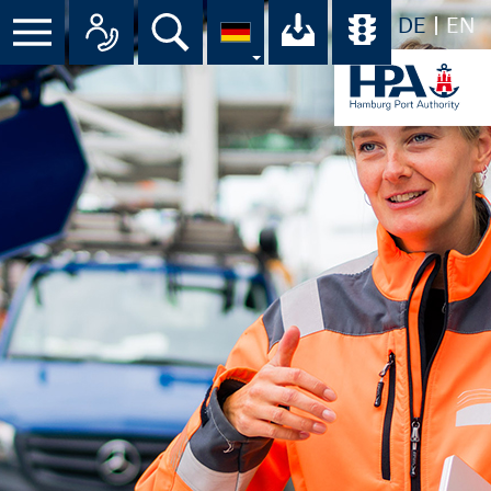
DE
EN
Suche
Ihr Download-C
Übersicht