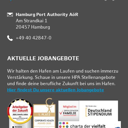
Standort:
Hamburg Port Authority AöR
Am Strandkai 1
20457 Hamburg
Telefon:
+49 40 42847-0
AKTUELLE JOBANGEBOTE
Wir hal­ten den Ha­fen am Lau­fen und su­chen im­mer­zu
Ver­stär­kung. Schau­e in un­se­re HPA Stel­len­an­ge­bo­te
und fin­de deine be­ruf­li­che Zu­kunft bei uns im Ha­fen.
Hier findest Du unsere aktuellen Jobangebote