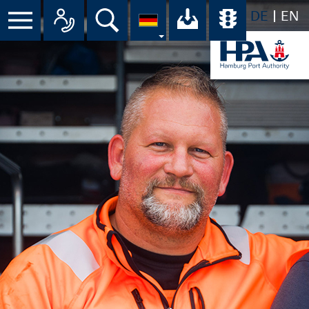
DE
EN
Menü
Alle Ansprechpartner im Überbli
Suche
Ihr Download-C
Übersicht