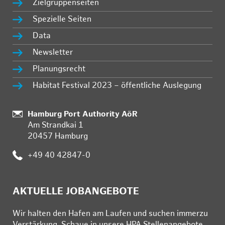
Zielgruppenseiten
Spezielle Seiten
Data
Newsletter
Planungsrecht
Habitat Festival 2023 – öffentliche Auslegung
:
Hamburg Port Authority AöR
Am Strandkai 1
20457 Hamburg
:
+49 40 42847-0
AKTUELLE JOBANGEBOTE
Wir hal­ten den Ha­fen am Lau­fen und su­chen im­mer­zu
Ver­stär­kung. Schau­e in un­se­re HPA Stel­len­an­ge­bo­te