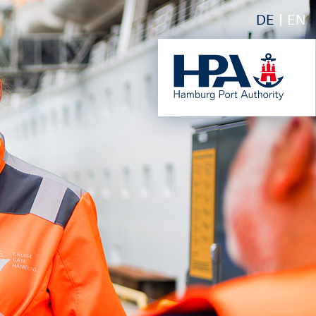
DE
EN