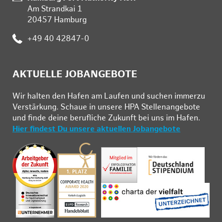
Am Strandkai 1
20457 Hamburg
:
+49 40 42847-0
AKTUELLE JOBANGEBOTE
Wir hal­ten den Ha­fen am Lau­fen und su­chen im­mer­zu
Ver­stär­kung. Schau­e in un­se­re HPA Stel­len­an­ge­bo­te
und fin­de deine be­ruf­li­che Zu­kunft bei uns im Ha­fen.
Hier findest Du unsere aktuellen Jobangebote