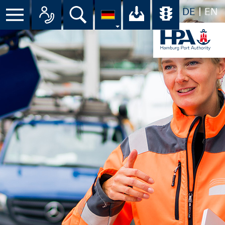
DE
EN
Menü
Alle Ansprechpartner im Überbli
Suche
Ihr Download-C
Übersicht