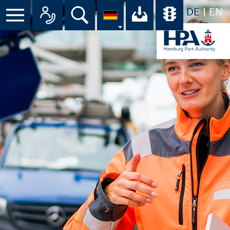
DE
EN
Menü
Alle Ansprechpartner im Überbli
Suche
Ihr Download-C
Übersicht