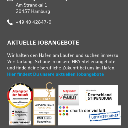
Am Strandkai 1
20457 Hamburg
Telefon:
+49 40 42847-0
AKTUELLE JOBANGEBOTE
Wir hal­ten den Ha­fen am Lau­fen und su­chen im­mer­zu
Ver­stär­kung. Schau­e in un­se­re HPA Stel­len­an­ge­bo­te
und fin­de deine be­ruf­li­che Zu­kunft bei uns im Ha­fen.
Hier findest Du unsere aktuellen Jobangebote