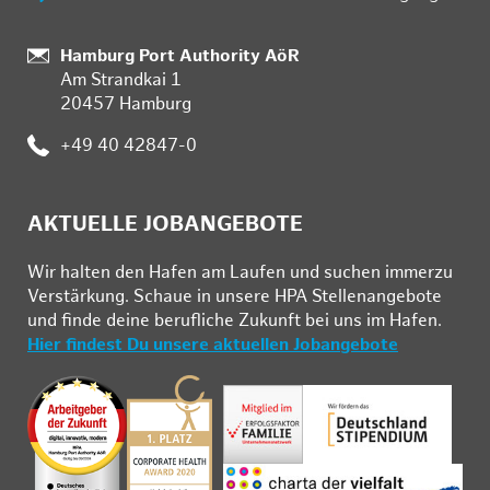
:
Hamburg Port Authority AöR
Am Strandkai 1
20457 Hamburg
:
+49 40 42847-0
AKTUELLE JOBANGEBOTE
Wir hal­ten den Ha­fen am Lau­fen und su­chen im­mer­zu
Ver­stär­kung. Schau­e in un­se­re HPA Stel­len­an­ge­bo­te
und fin­de deine be­ruf­li­che Zu­kunft bei uns im Ha­fen.
Hier findest Du unsere aktuellen Jobangebote