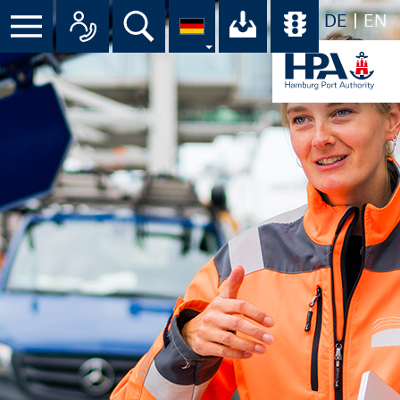
DE
EN
Menü
Alle Ansprechpartner im Überbli
Suche
Ihr Download-C
Übersicht