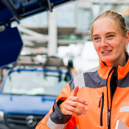
ick
d-Center der HPA
cht aller Verkehrsmeldungen im Hafen am