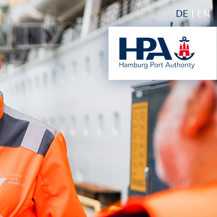
DE
EN