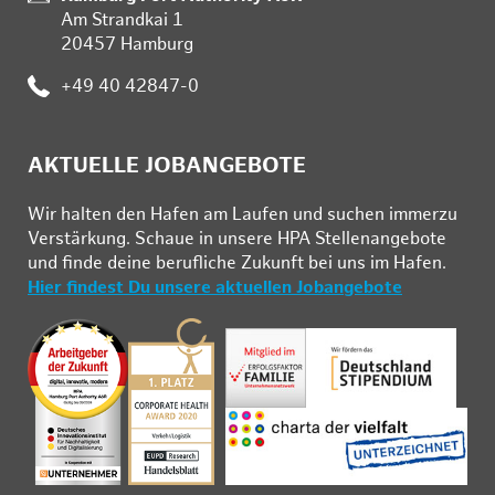
Am Strandkai 1
20457 Hamburg
Telefon:
+49 40 42847-0
AKTUELLE JOBANGEBOTE
Wir hal­ten den Ha­fen am Lau­fen und su­chen im­mer­zu
Ver­stär­kung. Schau­e in un­se­re HPA Stel­len­an­ge­bo­te
und fin­de deine be­ruf­li­che Zu­kunft bei uns im Ha­fen.
Hier findest Du unsere aktuellen Jobangebote