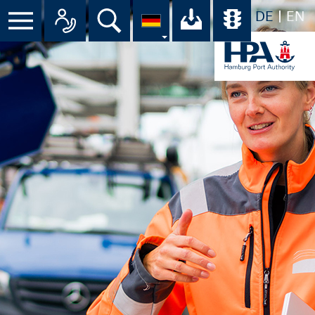
DE
EN
Suche
Ihr Download-C
Übersicht