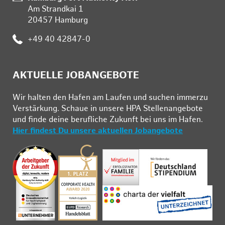
Am Strandkai 1
20457 Hamburg
Telefon:
+49 40 42847-0
AKTUELLE JOBANGEBOTE
Wir hal­ten den Ha­fen am Lau­fen und su­chen im­mer­zu
Ver­stär­kung. Schau­e in un­se­re HPA Stel­len­an­ge­bo­te
und fin­de deine be­ruf­li­che Zu­kunft bei uns im Ha­fen.
Hier findest Du unsere aktuellen Jobangebote