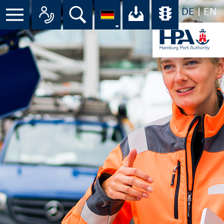
DE
EN
Suche
Ihr Download-C
Übersicht