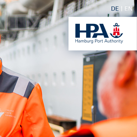
DE
EN