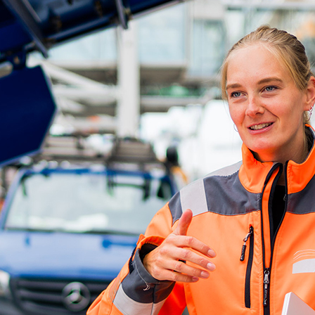
d-Center der HPA
cht aller Verkehrsmeldungen im Hafen am