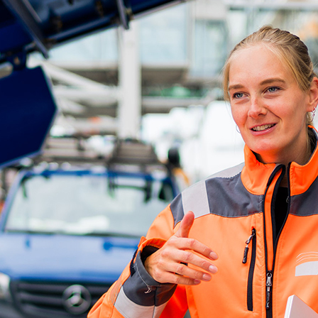
d-Center der HPA
cht aller Verkehrsmeldungen im Hafen am