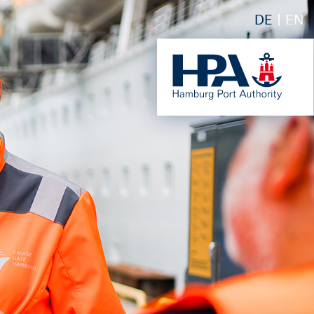
DE
EN