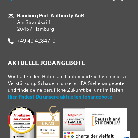
:
Hamburg Port Authority AöR
Am Strandkai 1
20457 Hamburg
:
+49 40 42847-0
AKTUELLE JOBANGEBOTE
Wir hal­ten den Ha­fen am Lau­fen und su­chen im­mer­zu
Ver­stär­kung. Schau­e in un­se­re HPA Stel­len­an­ge­bo­te
und fin­de deine be­ruf­li­che Zu­kunft bei uns im Ha­fen.
Hier findest Du unsere aktuellen Jobangebote