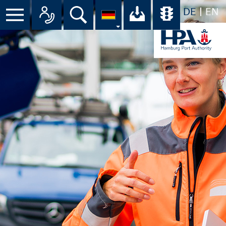
DE
EN
Menü
Alle Ansprechpartner im Überbli
Suche
Ihr Download-C
Übersicht