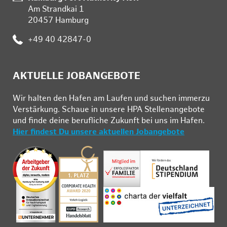
Am Strandkai 1
20457 Hamburg
:
+49 40 42847-0
AKTUELLE JOBANGEBOTE
Wir hal­ten den Ha­fen am Lau­fen und su­chen im­mer­zu
Ver­stär­kung. Schau­e in un­se­re HPA Stel­len­an­ge­bo­te
und fin­de deine be­ruf­li­che Zu­kunft bei uns im Ha­fen.
Hier findest Du unsere aktuellen Jobangebote