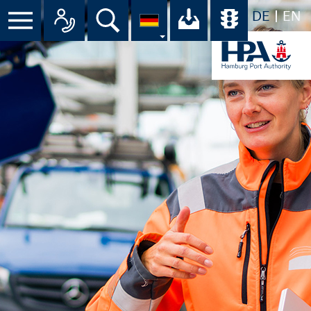
DE
EN
Suche
Ihr Download-C
Übersicht