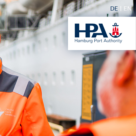
DE
EN