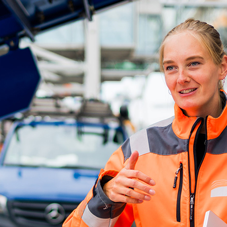
d-Center der HPA
cht aller Verkehrsmeldungen im Hafen am