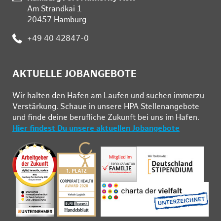
Am Strandkai 1
20457 Hamburg
Telefon:
+49 40 42847-0
AKTUELLE JOBANGEBOTE
Wir hal­ten den Ha­fen am Lau­fen und su­chen im­mer­zu
Ver­stär­kung. Schau­e in un­se­re HPA Stel­len­an­ge­bo­te
und fin­de deine be­ruf­li­che Zu­kunft bei uns im Ha­fen.
Hier findest Du unsere aktuellen Jobangebote