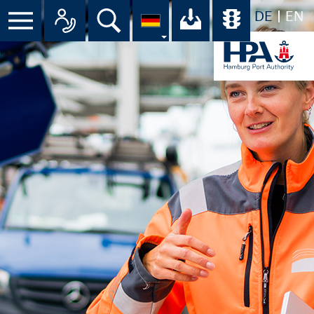
DE
EN
Suche
Ihr Download-C
Übersicht