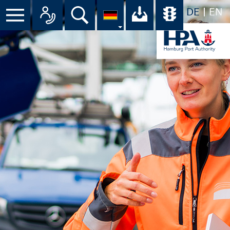
DE
EN
Suche
Ihr Download-C
Übersicht