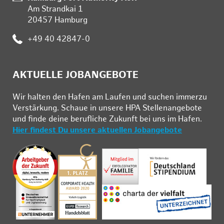
Am Strandkai 1
20457 Hamburg
Telefon:
+49 40 42847-0
AKTUELLE JOBANGEBOTE
Wir hal­ten den Ha­fen am Lau­fen und su­chen im­mer­zu
Ver­stär­kung. Schau­e in un­se­re HPA Stel­len­an­ge­bo­te
und fin­de deine be­ruf­li­che Zu­kunft bei uns im Ha­fen.
Hier findest Du unsere aktuellen Jobangebote