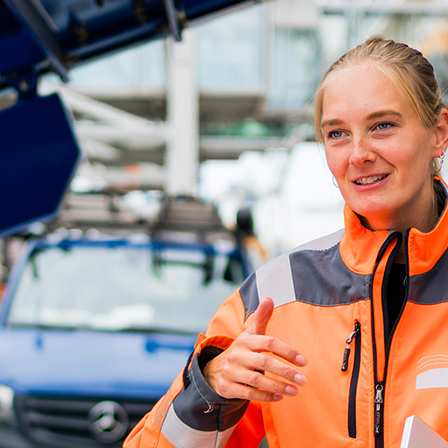
d-Center der HPA
cht aller Verkehrsmeldungen im Hafen am