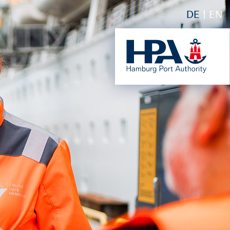
DE
EN