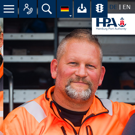
DE
EN
Menü
Alle Ansprechpartner im Überbli
Suche
Ihr Download-C
Übersicht