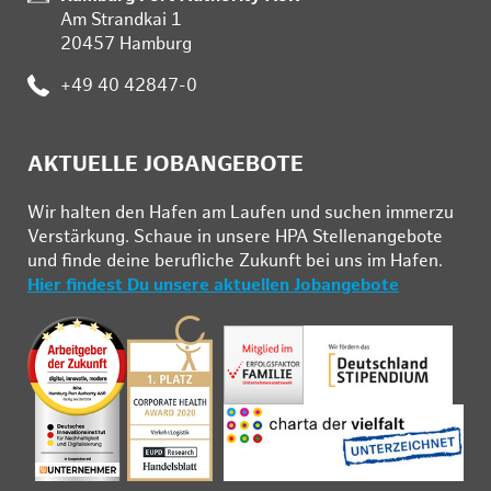
Am Strandkai 1
20457 Hamburg
Telefon:
+49 40 42847-0
AKTUELLE JOBANGEBOTE
Wir hal­ten den Ha­fen am Lau­fen und su­chen im­mer­zu
Ver­stär­kung. Schau­e in un­se­re HPA Stel­len­an­ge­bo­te
und fin­de deine be­ruf­li­che Zu­kunft bei uns im Ha­fen.
Hier findest Du unsere aktuellen Jobangebote