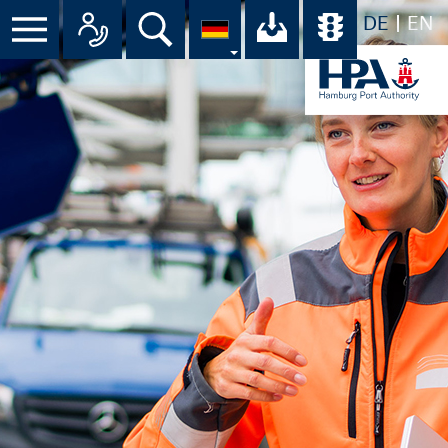
DE
EN
Menü
Alle Ansprechpartner im Überbli
Suche
Ihr Download-C
Übersicht