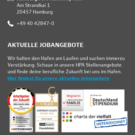
Am Strandkai 1
20457 Hamburg
:
+49 40 42847-0
AKTUELLE JOBANGEBOTE
Wir hal­ten den Ha­fen am Lau­fen und su­chen im­mer­zu
Ver­stär­kung. Schau­e in un­se­re HPA Stel­len­an­ge­bo­te
und fin­de deine be­ruf­li­che Zu­kunft bei uns im Ha­fen.
Hier findest Du unsere aktuellen Jobangebote