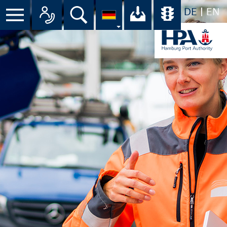
DE
EN
Menü
Alle Ansprechpartner im Überbli
Suche
Ihr Download-C
Übersicht