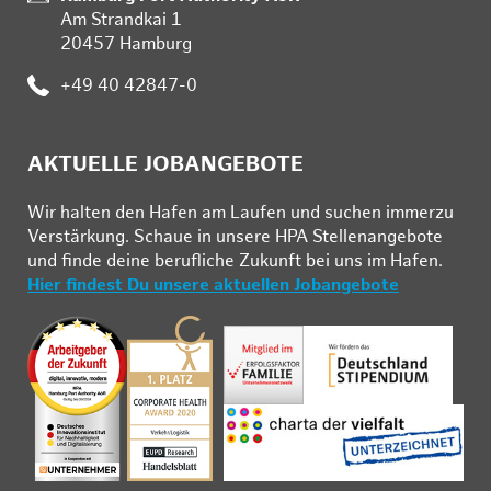
Am Strandkai 1
20457 Hamburg
:
+49 40 42847-0
AKTUELLE JOBANGEBOTE
Wir hal­ten den Ha­fen am Lau­fen und su­chen im­mer­zu
Ver­stär­kung. Schau­e in un­se­re HPA Stel­len­an­ge­bo­te
und fin­de deine be­ruf­li­che Zu­kunft bei uns im Ha­fen.
Hier findest Du unsere aktuellen Jobangebote