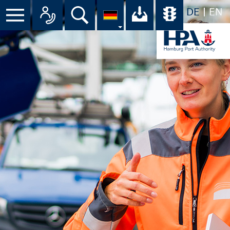
DE
EN
Suche
Ihr Download-C
Übersicht