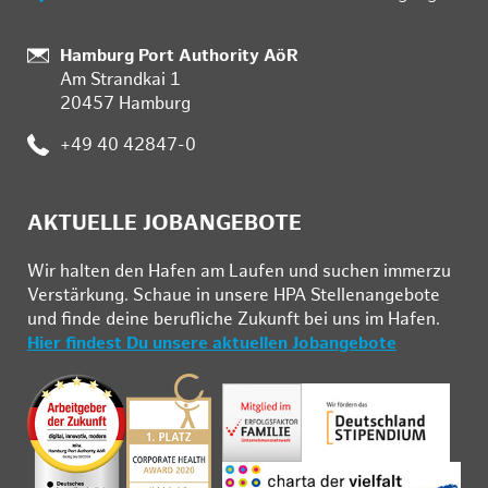
Standort:
Hamburg Port Authority AöR
Am Strandkai 1
20457 Hamburg
Telefon:
+49 40 42847-0
AKTUELLE JOBANGEBOTE
Wir hal­ten den Ha­fen am Lau­fen und su­chen im­mer­zu
Ver­stär­kung. Schau­e in un­se­re HPA Stel­len­an­ge­bo­te
und fin­de deine be­ruf­li­che Zu­kunft bei uns im Ha­fen.
Hier findest Du unsere aktuellen Jobangebote