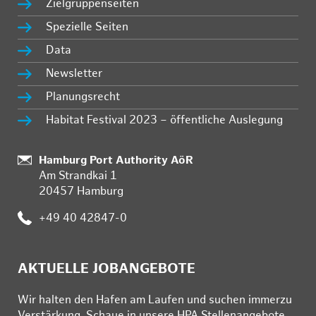
Zielgruppenseiten
Spezielle Seiten
Data
Newsletter
Planungsrecht
Habitat Festival 2023 – öffentliche Auslegung
Standort:
Hamburg Port Authority AöR
Am Strandkai 1
20457 Hamburg
Telefon:
+49 40 42847-0
AKTUELLE JOBANGEBOTE
Wir hal­ten den Ha­fen am Lau­fen und su­chen im­mer­zu
Ver­stär­kung. Schau­e in un­se­re HPA Stel­len­an­ge­bo­te