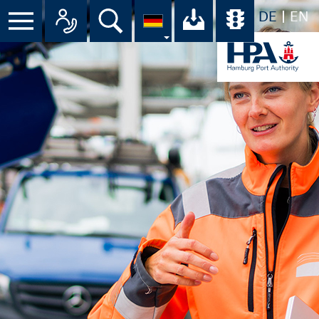
DE
EN
Menü
Alle Ansprechpartner im Überbli
Suche
Ihr Download-C
Übersicht