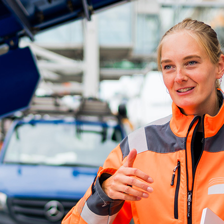
ick
d-Center der HPA
cht aller Verkehrsmeldungen im Hafen am