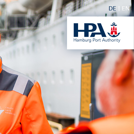
DE
EN