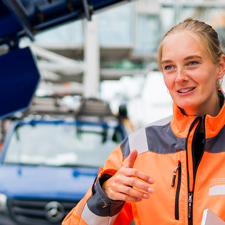
d-Center der HPA
cht aller Verkehrsmeldungen im Hafen am