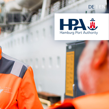
DE
EN