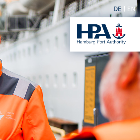
DE
EN