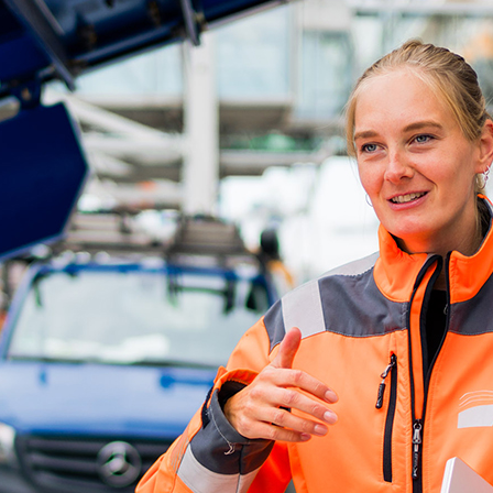
ick
d-Center der HPA
cht aller Verkehrsmeldungen im Hafen am