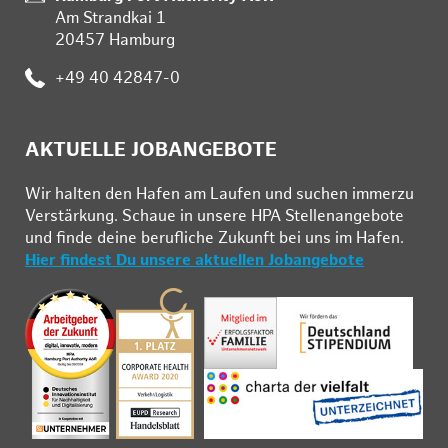
Am Strandkai 1
20457 Hamburg
:
+49 40 42847-0
AKTUELLE JOBANGEBOTE
Wir hal­ten den Ha­fen am Lau­fen und su­chen im­mer­zu
Ver­stär­kung. Schau­e in un­se­re HPA Stel­len­an­ge­bo­te
und fin­de deine be­ruf­li­che Zu­kunft bei uns im Ha­fen.
Hier findest Du unsere aktuellen Jobangebote