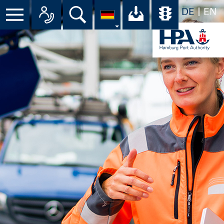
DE
EN
Menü
Alle Ansprechpartner im Überbli
Suche
Ihr Download-C
Übersicht