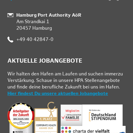
Standort:
Hamburg Port Authority AöR
Am Strandkai 1
20457 Hamburg
Telefon:
+49 40 42847-0
AKTUELLE JOBANGEBOTE
Wir hal­ten den Ha­fen am Lau­fen und su­chen im­mer­zu
Ver­stär­kung. Schau­e in un­se­re HPA Stel­len­an­ge­bo­te
und fin­de deine be­ruf­li­che Zu­kunft bei uns im Ha­fen.
Hier findest Du unsere aktuellen Jobangebote