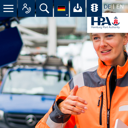
DE
EN
Suche
Ihr Download-C
Übersicht