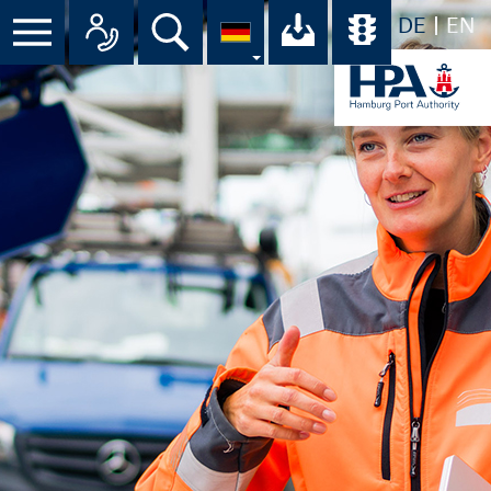
DE
EN
Menü
Alle Ansprechpartner im Überbli
Suche
Ihr Download-C
Übersicht