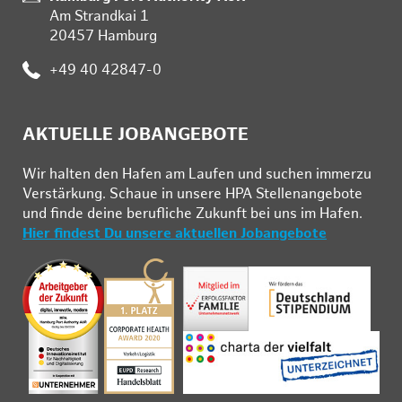
Am Strandkai 1
20457 Hamburg
Telefon:
+49 40 42847-0
AKTUELLE JOBANGEBOTE
Wir hal­ten den Ha­fen am Lau­fen und su­chen im­mer­zu
Ver­stär­kung. Schau­e in un­se­re HPA Stel­len­an­ge­bo­te
und fin­de deine be­ruf­li­che Zu­kunft bei uns im Ha­fen.
Hier findest Du unsere aktuellen Jobangebote