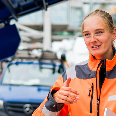
ick
d-Center der HPA
cht aller Verkehrsmeldungen im Hafen am