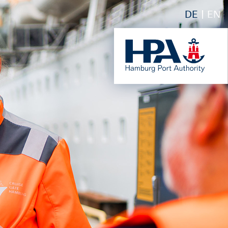
DE
EN