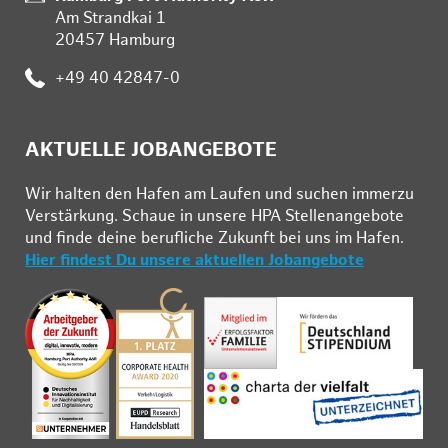
Am Strandkai 1
20457 Hamburg
:
+49 40 42847-0
AKTUELLE JOBANGEBOTE
Wir hal­ten den Ha­fen am Lau­fen und su­chen im­mer­zu
Ver­stär­kung. Schau­e in un­se­re HPA Stel­len­an­ge­bo­te
und fin­de deine be­ruf­li­che Zu­kunft bei uns im Ha­fen.
Hier findest Du unsere aktuellen Jobangebote