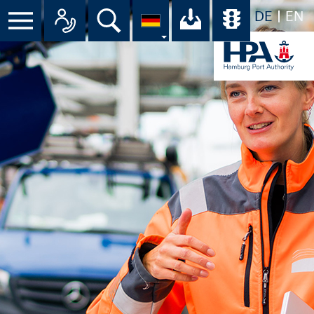
DE
EN
Menü
Alle Ansprechpartner im Überbli
Suche
Ihr Download-C
Übersicht