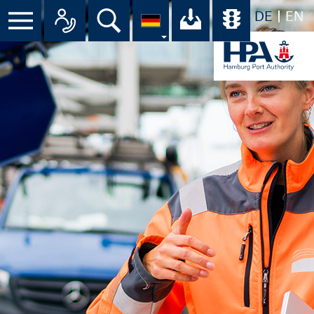
DE
EN
Menü
Alle Ansprechpartner im Überbli
Suche
Ihr Download-C
Übersicht