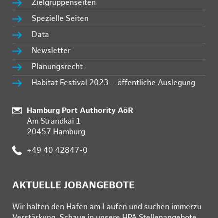
Zielgruppenseiten
Spezielle Seiten
Data
Newsletter
Planungsrecht
Habitat Festival 2023 – öffentliche Auslegung
:
Hamburg Port Authority AöR
Am Strandkai 1
20457 Hamburg
:
+49 40 42847-0
AKTUELLE JOBANGEBOTE
Wir hal­ten den Ha­fen am Lau­fen und su­chen im­mer­zu
Ver­stär­kung. Schau­e in un­se­re HPA Stel­len­an­ge­bo­te