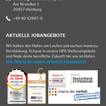
Am Strandkai 1
20457 Hamburg
Telefon:
+49 40 42847-0
AKTUELLE JOBANGEBOTE
Wir hal­ten den Ha­fen am Lau­fen und su­chen im­mer­zu
Ver­stär­kung. Schau­e in un­se­re HPA Stel­len­an­ge­bo­te
und fin­de deine be­ruf­li­che Zu­kunft bei uns im Ha­fen.
Hier findest Du unsere aktuellen Jobangebote