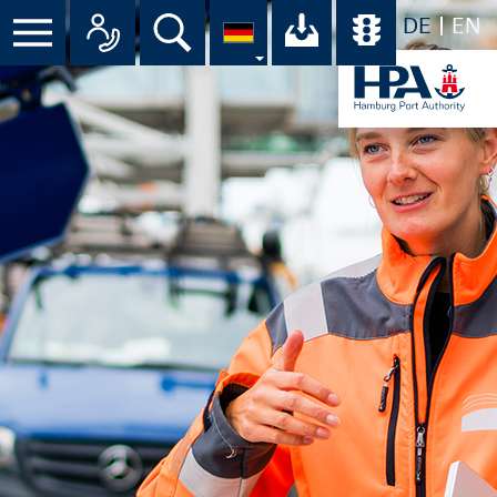
DE
EN
Suche
Ihr Download-C
Übersicht