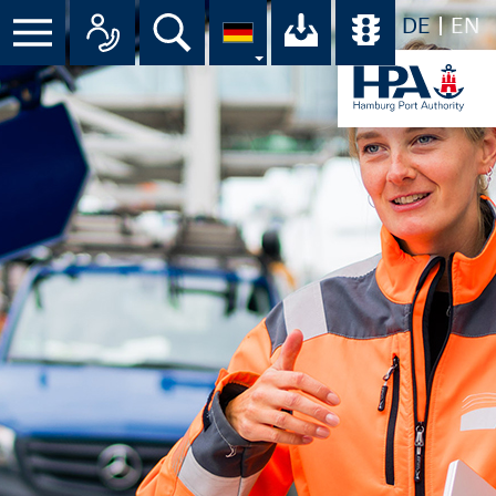
DE
EN
Menü
Alle Ansprechpartner im Überbli
Suche
Ihr Download-C
Übersicht