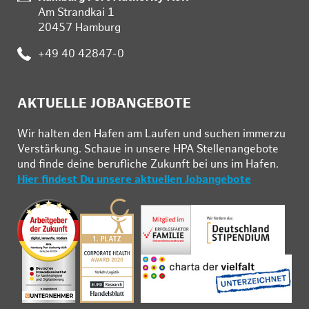
Am Strandkai 1
20457 Hamburg
Telefon:
+49 40 42847-0
AKTUELLE JOBANGEBOTE
Wir hal­ten den Ha­fen am Lau­fen und su­chen im­mer­zu
Ver­stär­kung. Schau­e in un­se­re HPA Stel­len­an­ge­bo­te
und fin­de deine be­ruf­li­che Zu­kunft bei uns im Ha­fen.
Hier findest Du unsere aktuellen Jobangebote