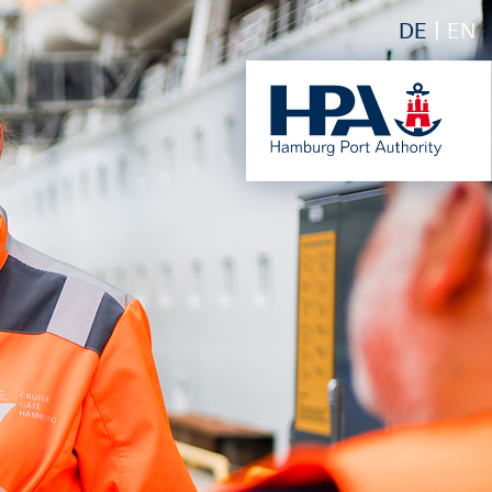
DE
EN