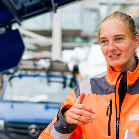
ick
d-Center der HPA
cht aller Verkehrsmeldungen im Hafen am