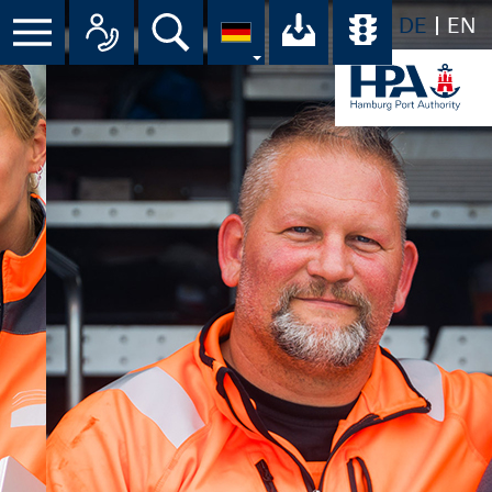
DE
EN
Suche
Ihr Download-C
Übersicht