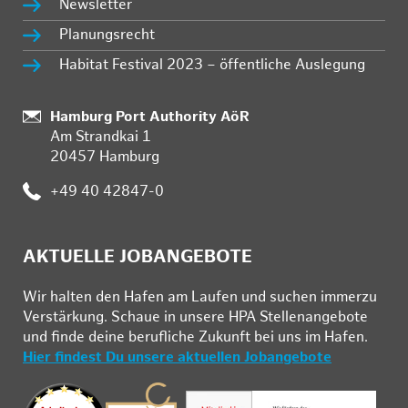
Newsletter
Planungsrecht
Habitat Festival 2023 – öffentliche Auslegung
Standort:
Hamburg Port Authority AöR
Am Strandkai 1
20457 Hamburg
Telefon:
+49 40 42847-0
AKTUELLE JOBANGEBOTE
Wir hal­ten den Ha­fen am Lau­fen und su­chen im­mer­zu
Ver­stär­kung. Schau­e in un­se­re HPA Stel­len­an­ge­bo­te
und fin­de deine be­ruf­li­che Zu­kunft bei uns im Ha­fen.
Hier findest Du unsere aktuellen Jobangebote