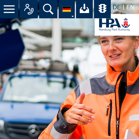
DE
EN
Menü
Alle Ansprechpartner im Überbli
Suche
Ihr Download-C
Übersicht