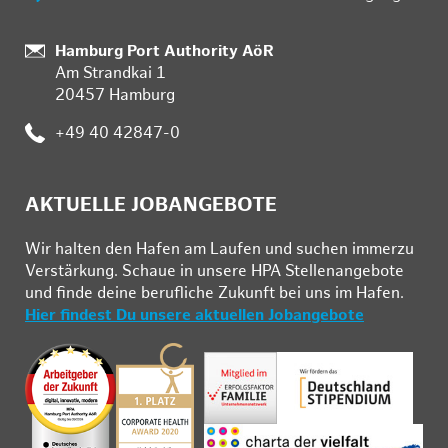
:
Hamburg Port Authority AöR
Am Strandkai 1
20457 Hamburg
:
+49 40 42847-0
AKTUELLE JOBANGEBOTE
Wir hal­ten den Ha­fen am Lau­fen und su­chen im­mer­zu
Ver­stär­kung. Schau­e in un­se­re HPA Stel­len­an­ge­bo­te
und fin­de deine be­ruf­li­che Zu­kunft bei uns im Ha­fen.
Hier findest Du unsere aktuellen Jobangebote