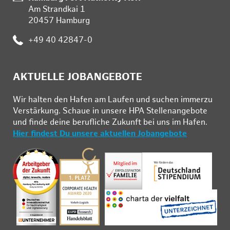
Am Strandkai 1
20457 Hamburg
Telefon:
+49 40 42847-0
AKTUELLE JOBANGEBOTE
Wir hal­ten den Ha­fen am Lau­fen und su­chen im­mer­zu
Ver­stär­kung. Schau­e in un­se­re HPA Stel­len­an­ge­bo­te
und fin­de deine be­ruf­li­che Zu­kunft bei uns im Ha­fen.
Hier findest Du unsere aktuellen Jobangebote