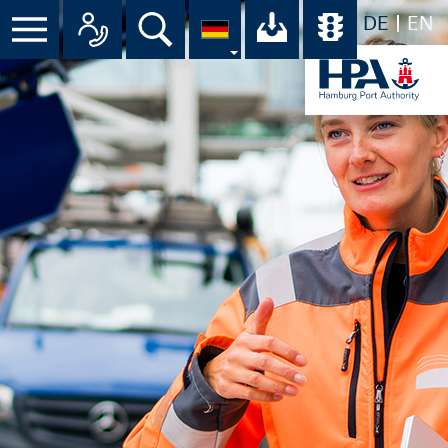
DE
EN
Suche
Ihr Download-C
Übersicht