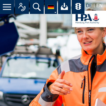
DE
EN
Menü
Alle Ansprechpartner im Überbli
Suche
Ihr Download-C
Übersicht