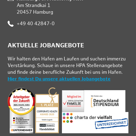
Am Strandkai 1
20457 Hamburg
:
+49 40 42847-0
AKTUELLE JOBANGEBOTE
Wir hal­ten den Ha­fen am Lau­fen und su­chen im­mer­zu
Ver­stär­kung. Schau­e in un­se­re HPA Stel­len­an­ge­bo­te
und fin­de deine be­ruf­li­che Zu­kunft bei uns im Ha­fen.
Hier findest Du unsere aktuellen Jobangebote