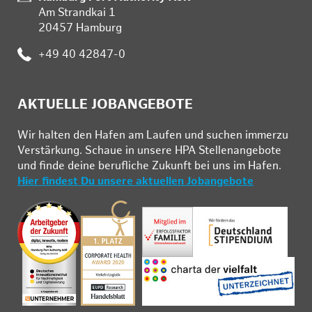
Am Strandkai 1
20457 Hamburg
:
+49 40 42847-0
AKTUELLE JOBANGEBOTE
Wir hal­ten den Ha­fen am Lau­fen und su­chen im­mer­zu
Ver­stär­kung. Schau­e in un­se­re HPA Stel­len­an­ge­bo­te
und fin­de deine be­ruf­li­che Zu­kunft bei uns im Ha­fen.
Hier findest Du unsere aktuellen Jobangebote