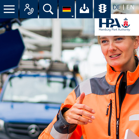
DE
EN
Menü
Alle Ansprechpartner im Überbli
Suche
Ihr Download-C
Übersicht