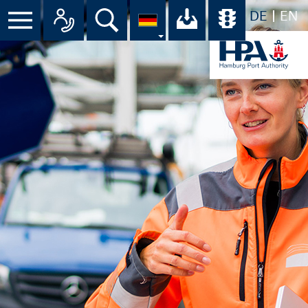
DE
EN
Suche
Ihr Download-C
Übersicht