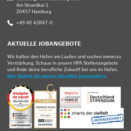
Am Strandkai 1
20457 Hamburg
Telefon:
+49 40 42847-0
AKTUELLE JOBANGEBOTE
Wir hal­ten den Ha­fen am Lau­fen und su­chen im­mer­zu
Ver­stär­kung. Schau­e in un­se­re HPA Stel­len­an­ge­bo­te
und fin­de deine be­ruf­li­che Zu­kunft bei uns im Ha­fen.
Hier findest Du unsere aktuellen Jobangebote