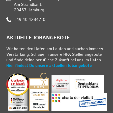
Am Strandkai 1
20457 Hamburg
:
+49 40 42847-0
AKTUELLE JOBANGEBOTE
Wir hal­ten den Ha­fen am Lau­fen und su­chen im­mer­zu
Ver­stär­kung. Schau­e in un­se­re HPA Stel­len­an­ge­bo­te
und fin­de deine be­ruf­li­che Zu­kunft bei uns im Ha­fen.
Hier findest Du unsere aktuellen Jobangebote