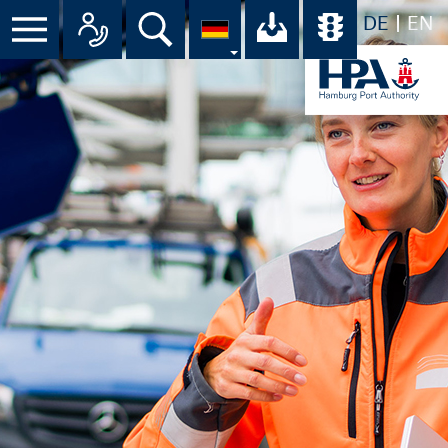
DE
EN
Menü
Alle Ansprechpartner im Überbli
Suche
Ihr Download-C
Übersicht