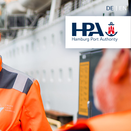
DE
EN