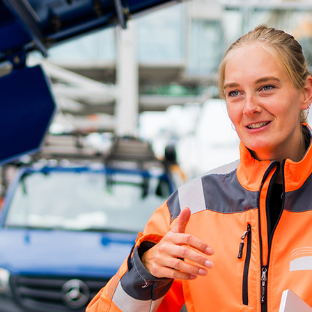
d-Center der HPA
cht aller Verkehrsmeldungen im Hafen am