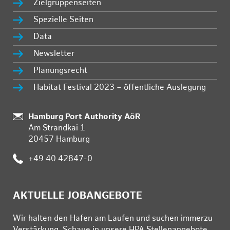
Zielgruppenseiten
Spezielle Seiten
Data
Newsletter
Planungsrecht
Habitat Festival 2023 – öffentliche Auslegung
:
Hamburg Port Authority AöR
Am Strandkai 1
20457 Hamburg
:
+49 40 42847-0
AKTUELLE JOBANGEBOTE
Wir hal­ten den Ha­fen am Lau­fen und su­chen im­mer­zu
Ver­stär­kung. Schau­e in un­se­re HPA Stel­len­an­ge­bo­te