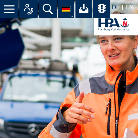
DE
EN
Menü
Alle Ansprechpartner im Überbli
Suche
Ihr Download-C
Übersicht