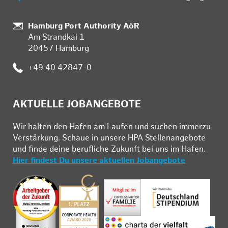
:
Hamburg Port Authority AöR
Am Strandkai 1
20457 Hamburg
:
+49 40 42847-0
AKTUELLE JOBANGEBOTE
Wir hal­ten den Ha­fen am Lau­fen und su­chen im­mer­zu
Ver­stär­kung. Schau­e in un­se­re HPA Stel­len­an­ge­bo­te
und fin­de deine be­ruf­li­che Zu­kunft bei uns im Ha­fen.
Hier findest Du unsere aktuellen Jobangebote