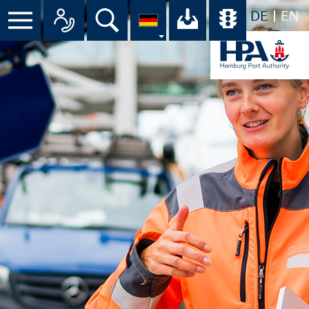
DE
EN
Menü
Alle Ansprechpartner im Überbli
Suche
Ihr Download-C
Übersicht