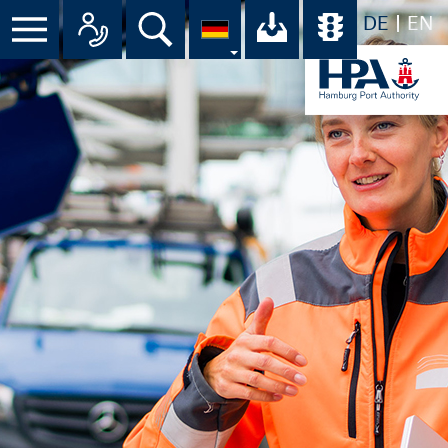
DE
EN
Menü
Alle Ansprechpartner im Überbli
Suche
Ihr Download-C
Übersicht