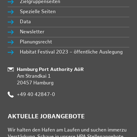
Zielgruppenseiten
Spezielle Seiten
Data
Newsletter
Planungsrecht
Habitat Festival 2023 – öffentliche Auslegung
:
Hamburg Port Authority AöR
Am Strandkai 1
20457 Hamburg
:
+49 40 42847-0
AKTUELLE JOBANGEBOTE
Wir hal­ten den Ha­fen am Lau­fen und su­chen im­mer­zu
Ver­stär­kung. Schau­e in un­se­re HPA Stel­len­an­ge­bo­te