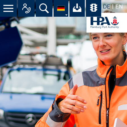
DE
EN
Suche
Ihr Download-C
Übersicht