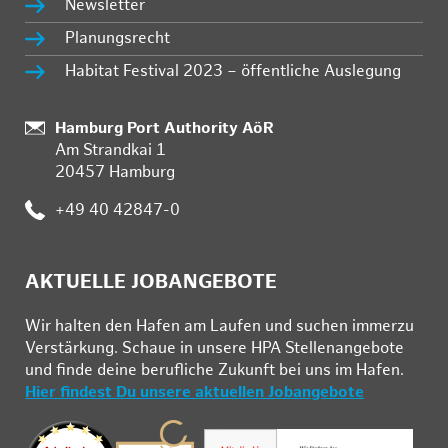
Newsletter
Planungsrecht
Habitat Festival 2023 – öffentliche Auslegung
:
Hamburg Port Authority AöR
Am Strandkai 1
20457 Hamburg
:
+49 40 42847-0
AKTUELLE JOBANGEBOTE
Wir hal­ten den Ha­fen am Lau­fen und su­chen im­mer­zu
Ver­stär­kung. Schau­e in un­se­re HPA Stel­len­an­ge­bo­te
und fin­de deine be­ruf­li­che Zu­kunft bei uns im Ha­fen.
Hier findest Du unsere aktuellen Jobangebote